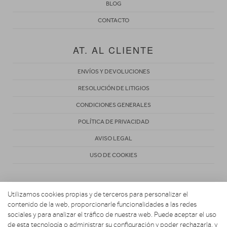
BLOG
CONTACTO
AT. AL CLIENTE
ENVÍOS Y DEVOLUCIONES
RESOLUCIÓN DE LITIGIOS
CONDICIONES GENERALES
POLÍTICA DE PRIVACIDAD
AVISO LEGAL
USO DE COOKIES
Utilizamos cookies propias y de terceros para personalizar el
contenido de la web, proporcionarle funcionalidades a las redes
sociales y para analizar el tráfico de nuestra web. Puede aceptar el uso
de esta tecnología o administrar su configuración y poder rechazarla, y