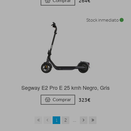
264€
Comprar
Stock inmediato
Segway E2 Pro E 25 kmh Negro, Gris
323€
Comprar
1
2
...