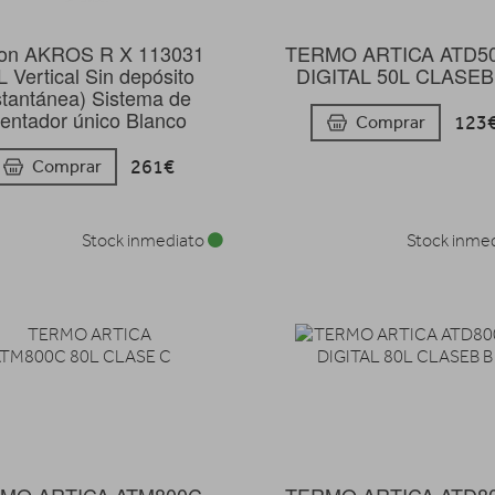
TERMO ARTICA ATD5
ton AKROS R X 113031
DIGITAL 50L CLASEB
 Vertical Sin depósito
stantánea) Sistema de
lentador único Blanco
123
Comprar
261€
Comprar
Stock inmediato
Stock inme
MO ARTICA ATM800C
TERMO ARTICA ATD8